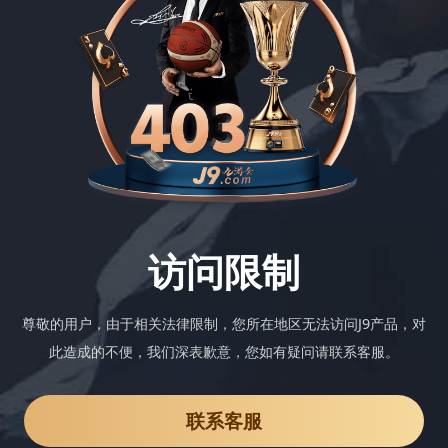
访问限制
尊敬的用户，由于相关法律限制，您所在地区无法访问J9产品，对
此造成的不便，我们深表歉意，您如有疑问请联系客服。
联系客服